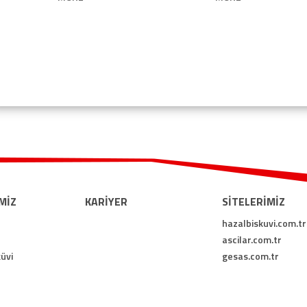
MİZ
KARİYER
SİTELERİMİZ
hazalbiskuvi.com.tr
ascilar.com.tr
üvi
gesas.com.tr