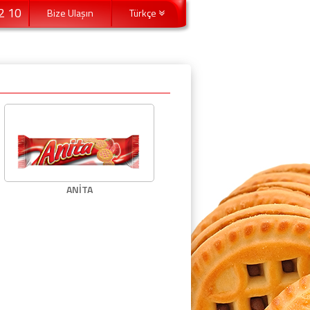
2 10
Bize Ulaşın
Türkçe
ANİTA