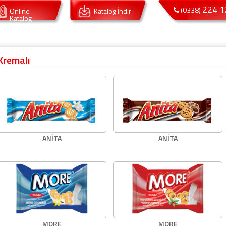
224 1
(0338)
Online
Katalog İndir
Katalog
Kremalı
ANİTA
ANİTA
MORE
MORE