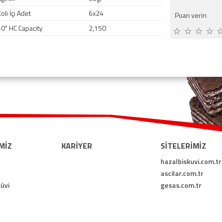
oli İçi Adet
6x24
Puan verin
40" HC Capacity
2,150
☆
☆
☆
☆
MİZ
KARİYER
SİTELERİMİZ
hazalbiskuvi.com.tr
ascilar.com.tr
üvi
gesas.com.tr