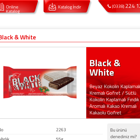
224 1
(0338)
Online
Katalog İndir
Katalog
Black & White
Black &
White
Beyaz Kokolin Kaplamal
Kremalı Gofret / Sütlü
Kokolin Kaplamalı Fındık
Aromalı Kakao Kremalı
Kakaolu Gofret
No
2263
Bu ürünü
denediniz mi?
ğırlık
55g.