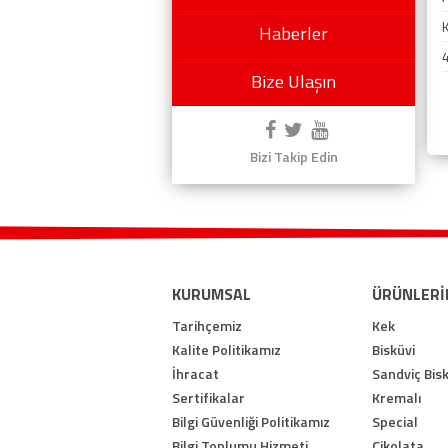
K
Haberler
Bize Ulaşın
Bizi Takip Edin
KURUMSAL
ÜRÜNLERİ
Tarihçemiz
Kek
Kalite Politikamız
Bisküvi
İhracat
Sandviç Bisk
Sertifikalar
Kremalı
Bilgi Güvenliği Politikamız
Special
Bilgi Toplumu Hizmeti
Çikolata